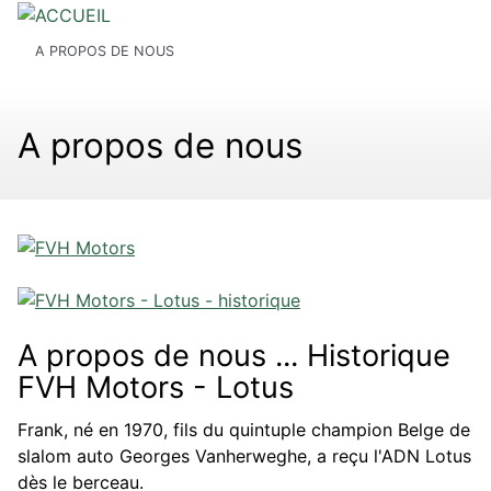
Aller
Hoofdnavigatie
Fil
au
A PROPOS DE NOUS
HOME
contenu
d'Ariane
principal
VÉHICULES EN VENTE
A propos de nous
NOS SERVICES
A PROPOS DE NOUS
CONTACTEZ-NOUS
NL
FR
A propos de nous ... Historique
FVH Motors - Lotus
Frank, né en 1970, fils du quintuple champion Belge de
slalom auto Georges Vanherweghe, a reçu l'ADN Lotus
dès le berceau.